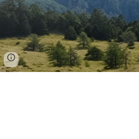
ECOSCAPE
NEWS
202
6
.0
8
朱園公園
-
榮獲國家卓越建設獎 金質獎
2026.01
大園華興池 -
榮獲第十三屆景觀大獎
(
年度大獎
＆傑出獎)